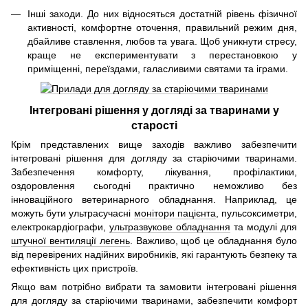
Інші заходи. До них відносяться достатній рівень фізичної
активності, комфортне оточення, правильний режим дня,
дбайливе ставлення, любов та увага. Щоб уникнути стресу,
краще не експериментувати з перестановкою у
приміщенні, переїздами, галасливими святами та іграми.
Інтегровані рішення у догляді за тваринами у
старості
Крім представлених вище заходів важливо забезпечити
інтегровані рішення для догляду за старіючими тваринами.
Забезпечення комфорту, лікування, профілактики,
оздоровлення сьогодні практично неможливо без
інноваційного ветеринарного обладнання. Наприклад, це
можуть бути ультрасучасні
монітори пацієнта
, пульсоксиметри,
електрокардіографи,
ультразвукове обладнання
та модулі для
штучної вентиляції легень
. Важливо, щоб це обладнання було
від перевірених надійних виробників, які гарантують безпеку та
ефективність цих пристроїв.
Якщо вам потрібно вибрати та замовити інтегровані рішення
для догляду за старіючими тваринами, забезпечити комфорт