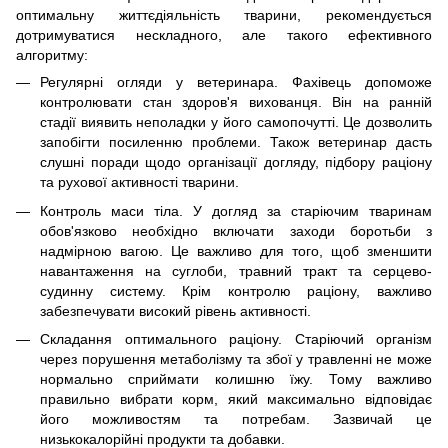
оптимальну життєдіяльність тварини, рекомендується
дотримуватися нескладного, але такого ефективного
алгоритму:
Регулярні огляди у ветеринара. Фахівець допоможе
контролювати стан здоров'я вихованця. Він на ранній
стадії виявить неполадки у його самопочутті. Це дозволить
запобігти посиленню проблеми. Також ветеринар дасть
слушні поради щодо організації догляду, підбору раціону
та рухової активності тварини.
Контроль маси тіла. У догляд за старіючим тваринам
обов'язково необхідно включати заходи боротьби з
надмірною вагою. Це важливо для того, щоб зменшити
навантаження на суглоби, травний тракт та серцево-
судинну систему. Крім контролю раціону, важливо
забезпечувати високий рівень активності.
Складання оптимального раціону. Старіючий організм
через порушення метаболізму та збої у травленні не може
нормально сприймати колишню їжу. Тому важливо
правильно вибрати корм, який максимально відповідає
його можливостям та потребам. Зазвичай це
низькокалорійні продукти та добавки.