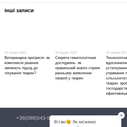
Інші записи
31 грудня 2023
28 грудня 2023
25 грудня 202
Ветеринарна прогресія: як
Секрети гематологічних
Технологічн
комплексні рішення
досліджень: як
вдосконале
змінюють підхід до
правильний аналіз сприяє
устаткуванн
лікування тварин?
ранньому виявленню
утримання т
хвороб у тварин
сільського
тварин: зро
господарст
ефективніш
+38(098)543-54-54
+38(093)543-54-54