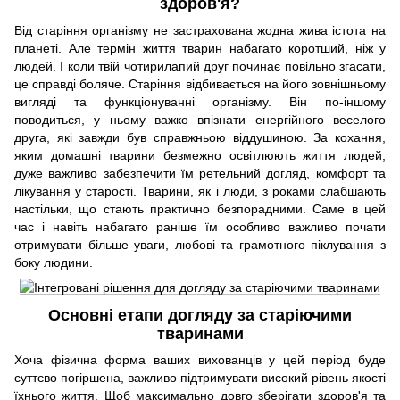
здоров'я?
Від старіння організму не застрахована жодна жива істота на
планеті. Але термін життя тварин набагато коротший, ніж у
людей. І коли твій чотирилапий друг починає повільно згасати,
це справді боляче. Старіння відбивається на його зовнішньому
вигляді та функціонуванні організму. Він по-іншому
поводиться, у ньому важко впізнати енергійного веселого
друга, які завжди був справжньою віддушиною. За кохання,
яким домашні тварини безмежно освітлюють життя людей,
дуже важливо забезпечити їм ретельний догляд, комфорт та
лікування у старості. Тварини, як і люди, з роками слабшають
настільки, що стають практично безпорадними. Саме в цей
час і навіть набагато раніше їм особливо важливо почати
отримувати більше уваги, любові та грамотного піклування з
боку людини.
Основні етапи догляду за старіючими
тваринами
Хоча фізична форма ваших вихованців у цей період буде
суттєво погіршена, важливо підтримувати високий рівень якості
їхнього життя. Щоб максимально довго зберігати здоров'я та