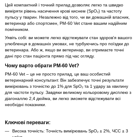
Цей компактний і точний прилад дозволяє легко та швидко
виміряти рівень насичення крові киснем (SpO₂) та частоту
пульсу у тварин. Незалежно від того, чи ви домашній власник,
ветеринар або спортсмен, PM-60 Vet стане вашим надійним
помічником.
Уявіть собі: ви можете легко відстежувати стан здоров'я вашого
улюбленця в домашніх умовах, не турбуючись про поїздки до
ветеринара. Або ж, якщо ви ветеринар, ви отримаєте точні
дані про стан пацієнта прямо під час огляду.
Чому варто обрати PM-60 Vet?
PM-60 Vet – це не просто прилад, це ваш особистий
ветеринарний консультант. Він забезпечує точні результати
вимірювань з точністю до 1% для SpO₂ та 1 удару за хвилину
для частоти пульсу. Завдяки великому кольоровому дисплею з
діагоналлю 2,4 дюйма, ви легко зможете відстежувати всі
необхідні показники.
Ключові переваги:
Висока точність: Точність вимірювань SpO₂ ± 2%, ЧСС ± 3
уд/хв.