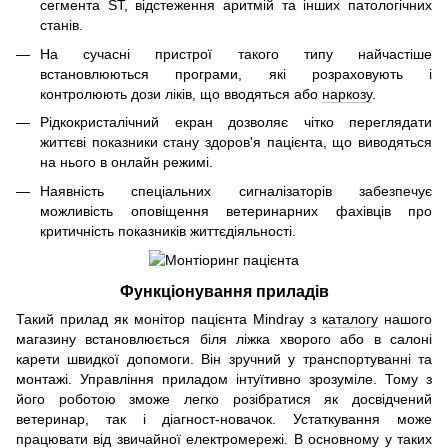
сегмента ST, відстеження аритмій та інших патологічних
станів.
На сучасні пристрої такого типу найчастіше
встановлюються програми, які розраховують і
контролюють дози ліків, що вводяться або
наркозу
.
Рідкокристалічний екран дозволяє чітко переглядати
життєві показники стану здоров'я пацієнта, що виводяться
на нього в онлайн режимі.
Наявність спеціальних сигналізаторів забезпечує
можливість оповіщення ветеринарних фахівців про
критичність показників життєдіяльності.
Функціонування приладів
Такий прилад як монітор пацієнта Mindray з
каталогу
нашого
магазину встановлюється біля ліжка хворого або в салоні
карети швидкої допомоги. Він зручний у транспортуванні та
монтажі. Управління приладом інтуїтивно зрозуміле. Тому з
його роботою зможе легко розібратися як досвідчений
ветеринар, так і діагност-новачок. Устаткування може
працювати від звичайної електромережі. В основному у таких