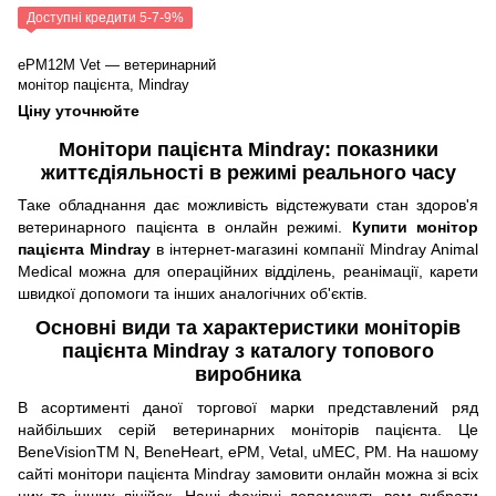
Доступні кредити 5-7-9%
ePM12M Vet — ветеринарний
монітор пацієнта, Mindray
Ціну уточнюйте
Монітори пацієнта Mindray: показники
життєдіяльності в режимі реального часу
Таке обладнання дає можливість відстежувати стан здоров'я
ветеринарного пацієнта в онлайн режимі.
Купити монітор
пацієнта Mindray
в інтернет-магазині компанії Mindray Animal
Medical можна для операційних відділень, реанімації, карети
швидкої допомоги та інших аналогічних об'єктів.
Основні види та характеристики моніторів
пацієнта Mindray з каталогу топового
виробника
В асортименті даної торгової марки представлений ряд
найбільших серій ветеринарних моніторів пацієнта. Це
BeneVisionTM N, BeneHeart, ePM, Vetal, uMEC, PM. На нашому
сайті монітори пацієнта Mindray замовити онлайн можна зі всіх
цих та інших лінійок. Наші фахівці допоможуть вам вибрати