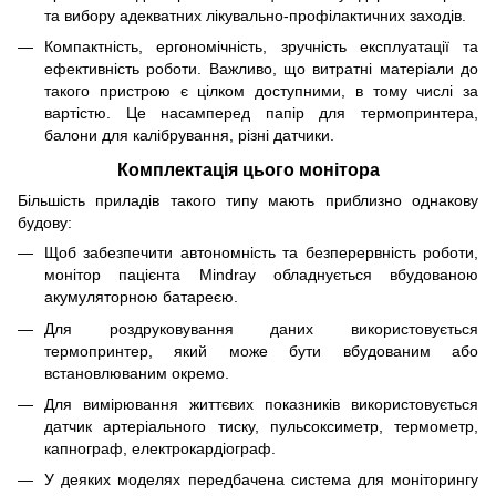
та вибору адекватних лікувально-профілактичних заходів.
Компактність, ергономічність, зручність експлуатації та
ефективність роботи. Важливо, що витратні матеріали до
такого пристрою є цілком доступними, в тому числі за
вартістю. Це насамперед папір для термопринтера,
балони для калібрування, різні датчики.
Комплектація цього монітора
Більшість приладів такого типу мають приблизно однакову
будову:
Щоб забезпечити автономність та безперервність роботи,
монітор пацієнта Mindray обладнується вбудованою
акумуляторною батареєю.
Для роздруковування даних використовується
термопринтер, який може бути вбудованим або
встановлюваним окремо.
Для вимірювання життєвих показників використовується
датчик артеріального тиску, пульсоксиметр, термометр,
капнограф, електрокардіограф.
У деяких моделях передбачена система для моніторингу