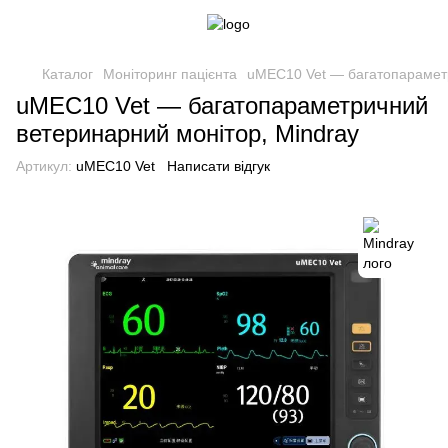
Каталог
Моніторинг пацієнта
uMEC10 Vet — багатопараметр
uMEC10 Vet — багатопараметричний
ветеринарний монітор, Mindray
Артикул:
uMEC10 Vet
Написати відгук