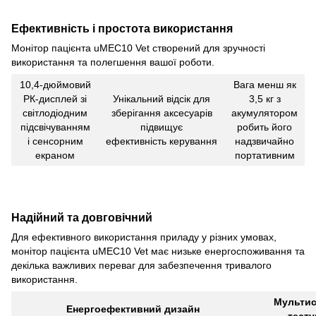
Ефективність і простота використання
Монітор пацієнта uMEC10 Vet створений для зручності
використання та полегшення вашої роботи.
10,4-дюймовий
Вага менш як
РК-дисплей зі
Унікальний відсік для
3,5 кг з
світлодіодним
зберігання аксесуарів
акумулятором
підсвічуванням
підвищує
робить його
і сенсорним
ефективність керування
надзвичайно
екраном
портативним
Надійний та довговічний
Для ефективного використання приладу у різних умовах,
монітор пацієнта uMEC10 Vet має низьке енергоспоживання та
декілька важливих переваг для забезпечення тривалого
використання.
Мультис
Енергоефективний дизайн
тесту