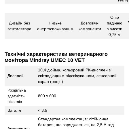
Опір
Дизайн без
Низьке
Довговічні
падінню
вентилятора
енергоспоживання
компоненти
з висоти
0,75 м
Технічні характеристики ветеринарного
монітора Mindray UMEC 10 VET
10,4 дюйма, кольоровий РК-дисплей зі
Дисплей
світлодіодним підсвічуванням, сенсорний
екран (опція)
Роздільна
здатність,
800 x 600
пікселів
Вага, кг
< 3.5
Стандартна комплектація: літій-іонна
батарея, що заряджається, на 2,5 A·год
Акумулятор