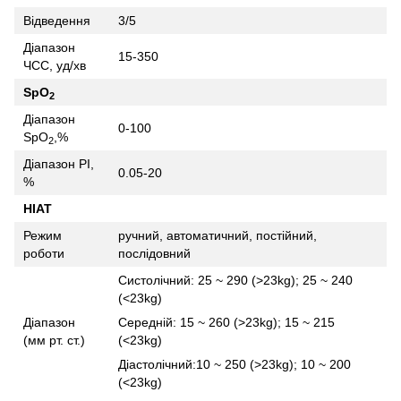
Відведення
3/5
Діапазон
15-350
ЧСС, уд/хв
SpO
2
Діапазон
0-100
SpO
,%
2
Діапазон PI,
0.05-20
%
НІАТ
Режим
ручний, автоматичний, постійний,
роботи
послідовний
Систолічний: 25 ~ 290 (>23kg); 25 ~ 240
(<23kg)
Діапазон
Середній: 15 ~ 260 (>23kg); 15 ~ 215
(мм рт. ст.)
(<23kg)
Діастолічний:10 ~ 250 (>23kg); 10 ~ 200
(<23kg)