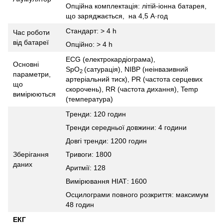
Опційна комплектація: літій-іонна батарея,
що заряджається, на 4,5 A·год
Стандарт: > 4 h
Час роботи
від батареї
Опційно: > 4 h
ECG (електрокардіограма),
Основні
SpO
(сатурація), NIBP (неінвазивний
2
параметри,
артеріальний тиск), PR (частота серцевих
що
скорочень), RR (частота дихання), Temp
вимірюються
(температура)
Тренди: 120 годин
Тренди середньої довжини: 4 години
Довгі тренди: 1200 годин
Зберігання
Тривоги: 1800
даних
Аритмії: 128
Вимірювання НІАТ: 1600
Осцилограми повного розкриття: максимум
48 годин
ЕКГ