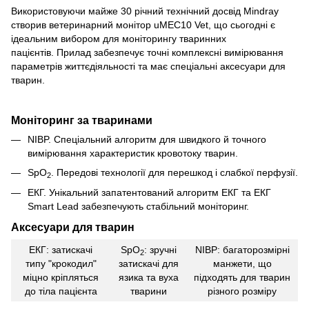
Використовуючи майже 30 річний технічний досвід Mindray
створив ветеринарний монітор uMEC10 Vet, що сьогодні є
ідеальним вибором для моніторингу тваринних
пацієнтів. Прилад забезпечує точні комплексні вимірювання
параметрів життєдіяльності та має спеціальні аксесуари для
тварин.
Моніторинг за тваринами
NIBP. Спеціальний алгоритм для швидкого й точного
вимірювання характеристик кровотоку тварин.
SpO
. Передові технології для перешкод і слабкої перфузії.
2
ЕКГ. Унікальний запатентований алгоритм ЕКГ та ЕКГ
Smart Lead забезпечують стабільний моніторинг.
Аксесуари для тварин
ЕКГ: затискачі
SpO
: зручні
NIBP: багаторозмірні
2
типу "крокодил"
затискачі для
манжети, що
міцно кріпляться
язика та вуха
підходять для тварин
до тіла пацієнта
тварини
різного розміру