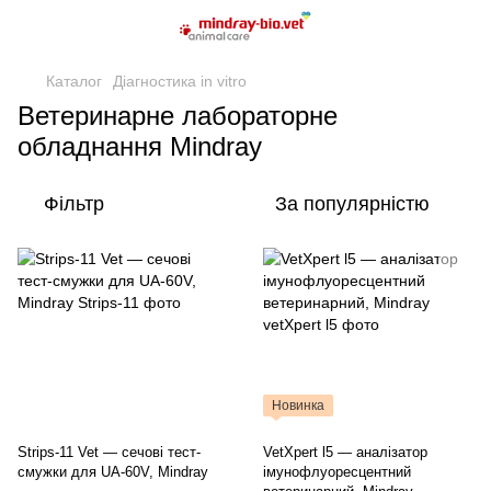
Каталог
Діагностика in vitro
Ветеринарне лабораторне
обладнання Mindray
Фільтр
За популярністю
Новинка
Strips-11 Vet — сечові тест-
VetXpert l5 — аналізатор
смужки для UA-60V, Mindray
імунофлуоресцентний