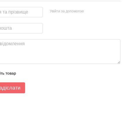
Увійти за допомогою
іть товар
адіслати