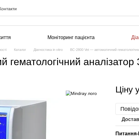
Контакти
життя
Моніторинг пацієнта
Діа
ості
Каталог
Діагностика in vitro
BC-2800 Vet — автоматичний гематологічни
 гематологічний аналізатор 3
Ціну 
Повідо
Достав
Питання-