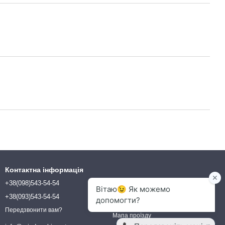
Контактна інформація
+38(098)543-54-54
ТОВ "КОМПАНІЯ БІОВЕТ"
вул. Млинова 5, офіс 21
+38(093)543-54-54
м. Біла Церква, 09117
Україна
Передзвонити вам?
Мапа проїзду