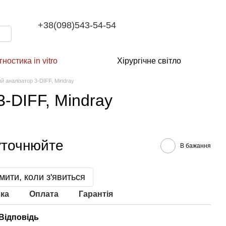
+38(098)543-54-54
гностика in vitro
Хірургічне світло
й аналізатор 3-DIFF, Mindray
-DIFF, Mindray
уточнюйте
В бажання
мити, коли з'явиться
ка
Оплата
Гарантія
Відповідь