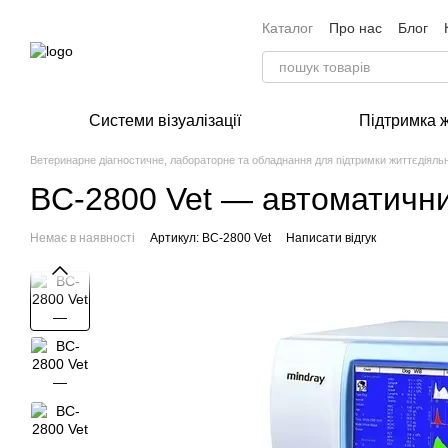
Перейти до основного контенту
Каталог
Про нас
Блог
Системи візуалізації
Підтримка 
Ветеринарне діагностичне, лабораторне та обладнання для підтримки життєдіяльн
BC-2800 Vet — автоматичний
Немає в наявності
Артикул: BC-2800 Vet
Написати відгук