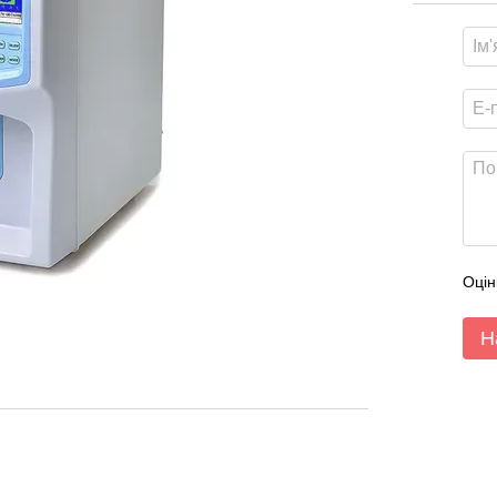
Оцін
Н