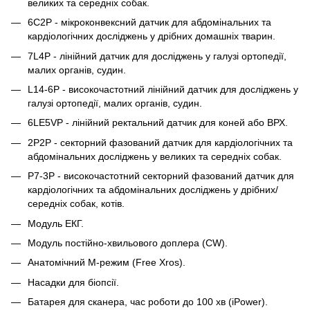
великих та середніх собак.
6C2P - мікроконвексний датчик для абдомінальних та
кардіологічних досліджень у дрібних домашніх тварин.
7L4P - лінійний датчик для досліджень у галузі ортопедії,
малих органів, судин.
L14-6P - високочастотний лінійний датчик для досліджень у
галузі ортопедії, малих органів, судин.
6LE5VP - лінійний ректальний датчик для коней або ВРХ.
2P2P - секторний фазований датчик для кардіологічних та
абдомінальних досліджень у великих та середніх собак.
P7-3P - високочастотний секторний фазований датчик для
кардіологічних та абдомінальних досліджень у дрібних/
середніх собак, котів.
Модуль ЕКГ.
Модуль постійно-хвильового доплера (CW).
Анатомічний М-режим (Free Xros).
Насадки для біопсії.
Батарея для сканера, час роботи до 100 хв (iPower).