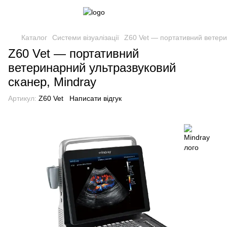
Каталог
Системи візуалізації
Z60 Vet — портативний ветери
Z60 Vet — портативний
ветеринарний ультразвуковий
сканер, Mindray
Артикул:
Z60 Vet
Написати відгук