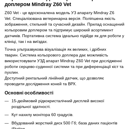
доплером Mindray Z60 Vet
Z60 Vet - це вдосконалена модель УЗ апарату Mindray Z6
Vet. Спеціалізована ветеринарна версія. Поліпшена якість
зображення, стильний та сучасний дизайн. Прилад оснащений
кольоровим доплером та підтримує широкий асортимент
датчиків. Портативна система ідеально підійде як для роботи у
клініці, так і на виїздах.
Точна ультразвукова візуалізація як великих, і дрібних
тварин. Система кольорового доплера дає можливість
використовувати УЗД апарат Mindray Z60 Vet при дослідженні
роботи серцево-судинної системи та при диференціації кіст та
пухлин.
Доступний ректальний лінійний датчик, що дозволяє
проводити дослідження коней та ВРХ.
Основні особливості
15-дюймовий рідкокристалічний дисплей високої
роздільної здатності.
Кут нахилу монітора 60 градусів.
Вбудований жорсткий диск 500 Гб; база даних пацієнтів
iStation.