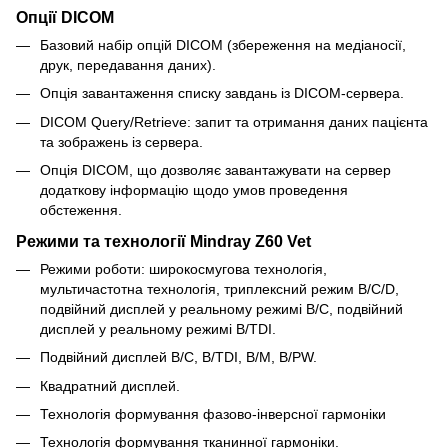
Опції DICOM
Базовий набір опцій DICOM (збереження на медіаносії,
друк, передавання даних).
Опція завантаження списку завдань із DICOM-сервера.
DICOM Query/Retrieve: запит та отримання даних пацієнта
та зображень із сервера.
Опція DICOM, що дозволяє завантажувати на сервер
додаткову інформацію щодо умов проведення
обстеження.
Режими та технології Mindray Z60 Vet
Режими роботи: широкосмугова технологія,
мультичастотна технологія, триплексний режим B/C/D,
подвійний дисплей у реальному режимі B/C, подвійний
дисплей у реальному режимі B/TDI.
Подвійний дисплей B/C, B/TDI, B/M, B/PW.
Квадратний дисплей.
Технологія формування фазово-інверсної гармоніки
Технологія формування тканинної гармоніки.