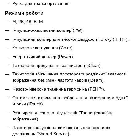
Ручка для транспортування.
Режими роботи
М, 2B, 4B, B+M.
Імпульсно-хвильовий доплер (PW).
Імпульсний доплер для високої швидкості потоку (HPRF).
Кольорове картування (Color).
Енергетичний доплер (Power).
Технологія придушення зернистості (iClear).
Технологія збільшення просторової роздільної здатності
зображення без зміни частоти кадрів (iBeam).
Фазово-інверсна тканинна гармоніка (PSH™).
Оптимізація отриманого зображення натисканням однієї
кнопки (iTouch).
Розширення сектора візуалізації (Трапецієподібне
зображення).
Пакети розрахунків та вимірювань для всіх типів
досліджень (Shared Service).