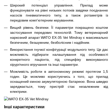
Широкий потенціал управління. Прилад може
функціонувати на рівні низьких потоків завдяки поєднанню
насосів пневматичного типу, а також ротаметрів із
передовим комп'ютерним керуванням.
Вищий рівень безпеки. Її параметри покращено коштом
застосування передових технологій. Тому ветеринарний
наркозний апарат WATO EX-35 Vet Mindray є максимально
безпечним, безшумним, безболісним і надійним.
Використання гнучкої конфігурації модульного типу. Це дає
можливість підбирати налаштування під особливості
конкретного пацієнта, під специфіку виконуваного
хірургічного втручання та інші параметри.
Можливість роботи в автономному режимі протягом 1,5
годин. Це можливо користуючись з того, що прилад
оснащений ємною акумуляторною батареєю. Вона швидко
заряджається, тому пристрій стає незалежним від
електрики.
Інші характеристики