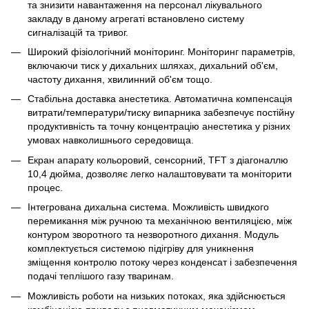
та знизити навантаження на персонал лікувального
закладу в даному агрегаті встановлено систему
сигналізацій та тривог.
Широкий фізіологічний моніторинг. Моніторинг параметрів,
включаючи тиск у дихальних шляхах, дихальний об'єм,
частоту дихання, хвилинний об'єм тощо.
Стабільна доставка анестетика. Автоматична компенсація
витрати/температури/тиску випарника забезпечує постійну
продуктивність та точну концентрацію анестетика у різних
умовах навколишнього середовища.
Екран апарату кольоровий, сенсорний, TFT з діагоналлю
10,4 дюйма, дозволяє легко налаштовувати та моніторити
процес.
Інтегрована дихальна система. Можливість швидкого
перемикання між ручною та механічною вентиляцією, між
контуром зворотного та незворотного дихання. Модуль
комплектується системою підігріву для уникнення
зміщення контролю потоку через конденсат і забезпечення
подачі теплішого газу тваринам.
Можливість роботи на низьких потоках, яка здійснюється