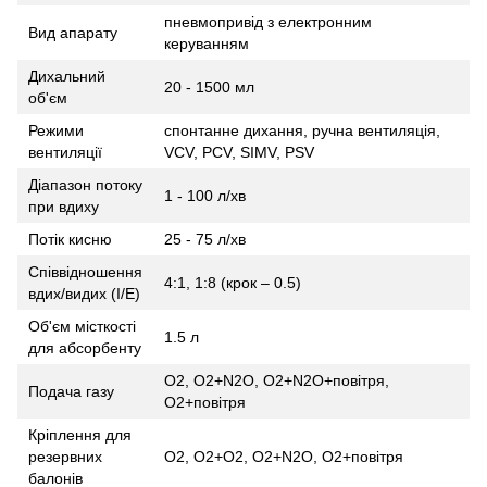
пневмопривід з електронним
Вид апарату
керуванням
Дихальний
20 - 1500 мл
об'єм
Режими
спонтанне дихання, ручна вентиляція,
вентиляції
VCV, PCV, SIMV, PSV
Діапазон потоку
1 - 100 л/хв
при вдиху
Потік кисню
25 - 75 л/хв
Співвідношення
4:1, 1:8 (крок – 0.5)
вдих/видих (I/E)
Об'єм місткості
1.5 л
для абсорбенту
O2, О2+N2O, O2+N2O+повітря,
Подача газу
O2+повітря
Кріплення для
резервних
O2, O2+O2, O2+N2O, O2+повітря
балонів