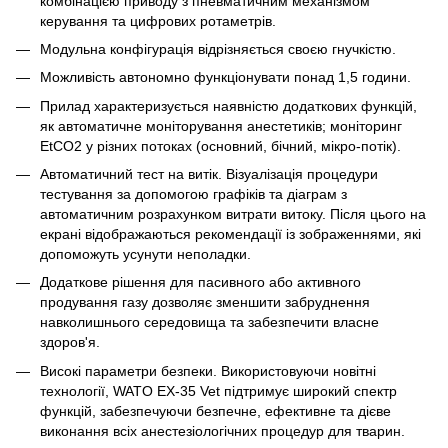
комбінацією приводу з пневматичним механізмом
керування та цифрових ротаметрів.
Модульна конфігурація відрізняється своєю гнучкістю.
Можливість автономно функціонувати понад 1,5 години.
Прилад характеризується наявністю додаткових функцій,
як автоматичне моніторування анестетиків; моніторинг
EtCO2 у різних потоках (основний, бічний, мікро-потік).
Автоматичний тест на витік. Візуалізація процедури
тестування за допомогою графіків та діаграм з
автоматичним розрахунком витрати витоку. Після цього на
екрані відображаються рекомендації із зображеннями, які
допоможуть усунути неполадки.
Додаткове рішення для пасивного або активного
продування газу дозволяє зменшити забруднення
навколишнього середовища та забезпечити власне
здоров'я.
Високі параметри безпеки. Використовуючи новітні
технології, WATO EX-35 Vet підтримує широкий спектр
функцій, забезпечуючи безпечне, ефективне та дієве
виконання всіх анестезіологічних процедур для тварин.