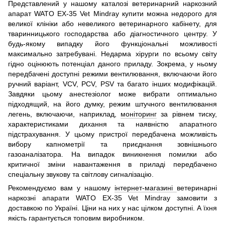
Представлений у нашому каталозі ветеринарний наркозний
апарат WATO EX-35 Vet Mindray купити можна недорого для
великої клініки або невеликого ветеринарного кабінету, для
тваринницького господарства або діагностичного центру. У
будь-якому випадку його функціональні можливості
максимально затребувані. Недарма хірурги по всьому світу
гідно оцінюють потенціал даного приладу. Зокрема, у ньому
передбачені доступні режими вентилювання, включаючи його
ручний варіант, VCV, PCV, PSV та багато інших модифікацій.
Завдяки цьому анестезіолог може вибрати оптимально
підходящий, на його думку, режим штучного вентилювання
легень, включаючи, наприклад,
моніторинг
за рівнем тиску,
характеристиками дихання та наявністю апаратного
підстрахування. У цьому пристрої передбачена можливість
вибору капнометрії та приєднання зовнішнього
газоаналізатора. На випадок виникнення помилки або
критичної зміни навантаження в приладі передбачено
спеціальну звукову та світлову сигналізацію.
Рекомендуємо вам у нашому
інтернет-магазині
ветеринарні
наркозні апарати WATO EX-35 Vet Mindray замовити з
доставкою по Україні. Ціни на них у нас цілком доступні. А їхня
якість гарантується топовим виробником.