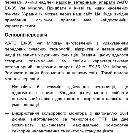
переваги, якими наділені
наркозні ветеринарні апарати
WATO
EX-35 Vet Mindray. Придбати у Києві та інших населених
пунктах України їх можна через наш сайт. Це буде вигідне
придбання, оскільки прилад має найдостойніші
характеристики.
Основні переваги
WATO EX-35 Vet Mindray виготовлений з урахуванням
передових сучасних технологій, відкриттів у ветеринарній
науці та запитів хірургічних фахівців. Завдяки цьому вдалося
створити оптимальний за своїми характеристиками
ветеринарний наркозний апарат Wato EX-35 Vet Mindray.
Замовити онлайн його можна на нашому сайті. Такий прилад
має такі переваги:
Наявність 6 режимів здійснення вентиляції, що
адаптуються окремо. Завдяки цьому можна підібрати
оптимальний варіант для кожного конкретного пацієнта та
умов операції.
Використання кольорового монітора з діагоналлю 10,4
дюйма, виготовленого за технологією TFT. Це дає
можливість здійснювати максимально комфортне
сенсорне налаштування та контроль стану пацієнта.