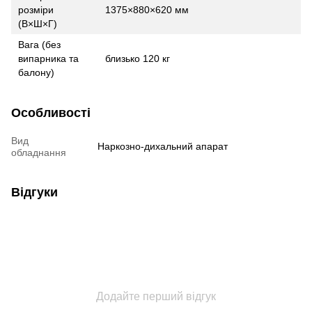
розміри
1375×880×620 мм
(B×Ш×Г)
Вага (без
випарника та
близько 120 кг
балону)
Особливості
Вид
Наркозно-дихальний апарат
обладнання
Відгуки
Додайте перший відгук