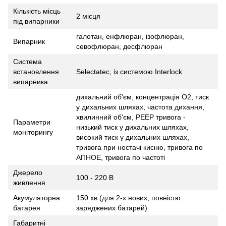
Кількість місць
2 місця
під випарники
галотан, енфлюран, ізофлюран,
Випарник
севофлюран, десфлюран
Система
встановлення
Selectatec, із системою Interlock
випарника
дихальний об'єм, концентрація О2, тиск
у дихальних шляхах, частота дихання,
хвилинний об'єм, PEEP тривога -
Параметри
низький тиск у дихальних шляхах,
моніторингу
високий тиск у дихальних шляхах,
тривога при нестачі кисню, тривога по
АПНОЕ, тривога по частоті
Джерело
100 - 220 В
живлення
Акумуляторна
150 хв (для 2-х нових, повністю
батарея
заряджених батарей)
Габаритні