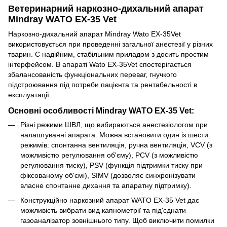
Ветеринарний наркозно-дихальний апарат
Mindray WATO EX-35 Vet
Наркозно-дихальний апарат Mindray Wato EX-35Vet
використовується при проведенні загальної анестезії у різних
тварин. Є надійним, стабільним приладом з досить простим
інтерфейсом. В апараті Wato EX-35Vet спостерігається
збалансованість функціональних переваг, гнучкого
підстроювання під потреби пацієнта та рентабельності в
експлуатації.
Основні особливості Mindray WATO EX-35 Vet:
Різні режими ШВЛ, що вибираються анестезіологом при
налаштуванні апарата. Можна встановити один із шести
режимів: спонтанна вентиляція, ручна вентиляція, VCV (з
можливістю регулювання об'єму), PCV (з можливістю
регулювання тиску), PSV (функція підтримки тиску при
фіксованому об'ємі), SIMV (дозволяє синхронізувати
власне спонтанне дихання та апаратну підтримку).
Конструкційно наркозний апарат WATO EX-35 Vet дає
можливість вибрати вид капнометрії та під'єднати
газоаналізатор зовнішнього типу. Щоб виключити помилки