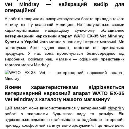
Vet Mindray — найкращий вибір для
операційної
У роботі з тваринами використовуються багато приладів такого
ж типу, як і у класичній медицині. Не поступається своїми
характеристиками найкращому сучасному обладнанню
ветеринарний наркозний апарат WATO EX-35 Vet Mindray.
Купити в Україні
його можна у нашому інтернет-магазині. Ми
гарантуємо його чудові якості, оскільки це оригінальна
продукція. У нас вона пропонується безпосередньо від
виробника, оскільки наш магазин — офіційний представник
торгової марки Mindray.
Якими характеристиками відрізняється
ветеринарний наркозний апарат WATO EX-35
Vet Mindray з каталогу нашого магазину?
Цей апарат може використовуватися у ветеринарній
хірургії
у
роботі з тваринами будь-якого виду та розміру. Він
відрізняється відмінною стабільністю та надійністю. Інтерфейс
приладу комфортний та інтуїтивно зрозумілий. І це лише деякі