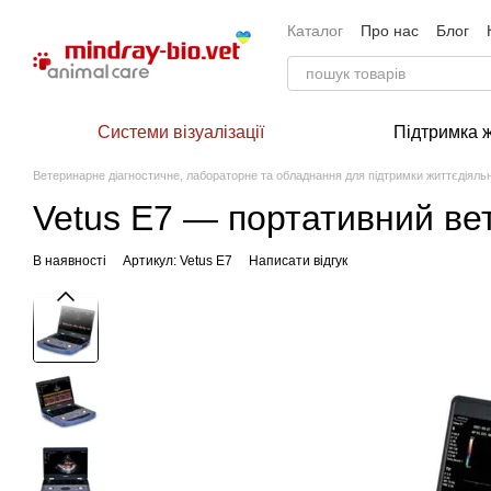
Перейти до основного контенту
Каталог
Про нас
Блог
Системи візуалізації
Підтримка 
Ветеринарне діагностичне, лабораторне та обладнання для підтримки життєдіяльн
Vetus E7 — портативний ве
В наявності
Артикул: Vetus E7
Написати відгук