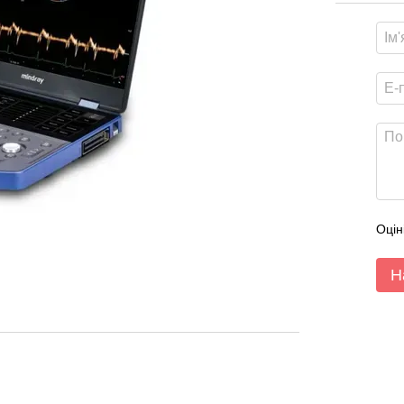
Оцін
Н