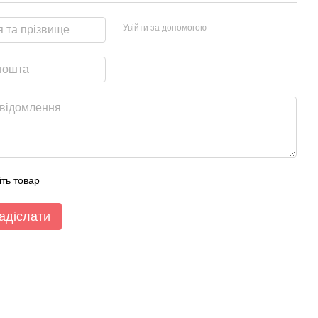
Увійти за допомогою
іть товар
адіслати