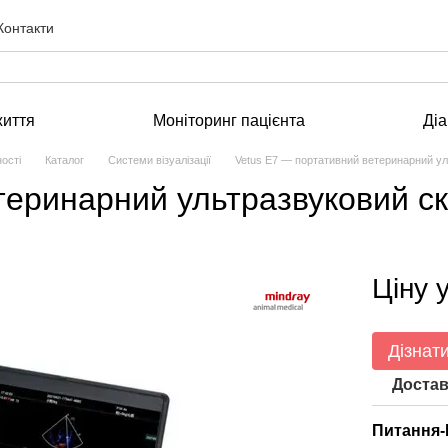
Контакти
життя
Моніторинг пацієнта
Діа
ості
Каталог
Системи візуалізації
Vetus E7 — портативний ветеринарний ул
теринарний ультразвуковий ск
Ціну 
Дізнати
Достав
Питання-