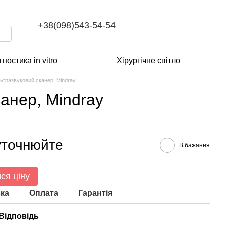
+38(098)543-54-54
гностика in vitro
Хірургічне світло
ьтразвуковий сканер, Mindray
анер, Mindray
уточнюйте
В бажання
ся ціну
ка
Оплата
Гарантія
Відповідь