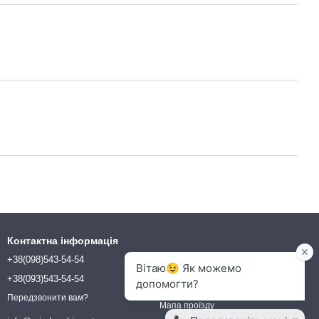
Контактна інформація
+38(098)543-54-54
ТОВ "КОМПАНІЯ БІОВЕТ"
вул. Млинова 5, офіс 21
+38(093)543-54-54
м. Біла Церква, 09117
Україна
Передзвонити вам?
Мапа проїзду