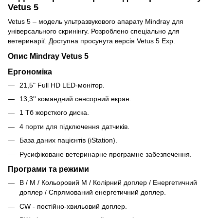
Vetus 5
Vetus 5 – модель ультразвукового апарату Mindray для
універсального скринінгу. Розроблено спеціально для
ветеринарії. Доступна просунута версія Vetus 5 Exp.
Опис Mindray Vetus 5
Ергономіка
21,5" Full HD LED-монітор.
13,3'' командний сенсорний екран.
1 Тб жорсткого диска.
4 порти для підключення датчиків.
База даних пацієнтів (iStation).
Русифіковане ветеринарне програмне забезпечення.
Програми та режими
B / M / Кольоровий M / Колірний доплер / Енергетичний
доплер / Спрямований енергетичний доплер.
CW - постійно-хвильовий доплер.