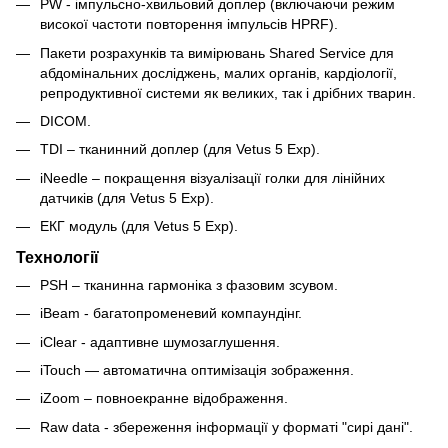
PW - імпульсно-хвильовий доплер (включаючи режим
високої частоти повторення імпульсів HPRF).
Пакети розрахунків та вимірювань Shared Service для
абдомінальних досліджень, малих органів, кардіології,
репродуктивної системи як великих, так і дрібних тварин.
DICOM.
TDI – тканинний доплер (для Vetus 5 Exp).
iNeedle – покращення візуалізації голки для лінійних
датчиків (для Vetus 5 Exp).
ЕКГ модуль (для Vetus 5 Exp).
Технології
PSH – тканинна гармоніка з фазовим зсувом.
iBeam - багатопроменевий компаундінг.
iClear - адаптивне шумозаглушення.
iTouch — автоматична оптимізація зображення.
iZoom – повноекранне відображення.
Raw data - збереження інформації у форматі "сирі дані".