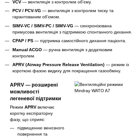
VCV
— вентиляція з контролем об’єму.
PCV / PCV-VG
— вентиляція з контролем тиску та
гарантованим об’ємом.
SIMV-VC / SIMV-PC / SIMV-VG
— синхронізована
примусова вентиляція з підтримкою спонтанного дихання.
CPAP / PS
— підтримка самостійного дихання пацієнта.
Manual ACGO
— ручна вентиляція з додатковим
контролем.
APRV (Airway Pressure Release Ventilation)
— режим із
короткою фазою видиху для покращення газообміну.
APRV — розширені
можливості
легеневої підтримки
Режим
APRV
включає
коротку експіраторну
фазу, що сприяє:
підвищенню венозного
повернення та