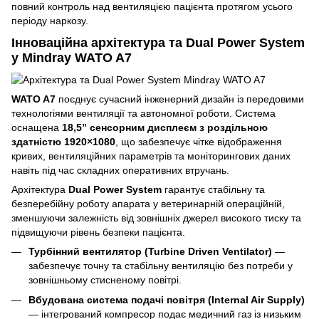
повний контроль над вентиляцією пацієнта протягом усього
періоду наркозу.
Інноваційна архітектура та Dual Power System
у Mindray WATO A7
WATO A7
поєднує сучасний інженерний дизайн із передовими
технологіями вентиляції та автономної роботи. Система
оснащена
18,5” сенсорним дисплеєм з роздільною
здатністю 1920×1080
, що забезпечує чітке відображення
кривих, вентиляційних параметрів та моніторингових даних
навіть під час складних оперативних втручань.
Архітектура
Dual Power System
гарантує стабільну та
безперебійну роботу апарата у ветеринарній операційній,
зменшуючи залежність від зовнішніх джерел високого тиску та
підвищуючи рівень безпеки пацієнта.
Турбінний вентилятор (Turbine Driven Ventilator)
—
забезпечує точну та стабільну вентиляцію без потреби у
зовнішньому стисненому повітрі.
Вбудована система подачі повітря (Internal Air Supply)
— інтегрований компресор подає медичний газ із низьким