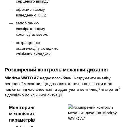
серцевого викиду;
ефективнішому
виведенню CO₂;
запобіганню
експіраторному
колапсу альвеол;
покращенню
оксигенації у складних
клінічних випадках.
Розширений контроль механіки дихання
Mindray WATO A7
надає поглиблені інструменти аналізу
легеневої механіки, що дозволяють точно оцінювати стан
пацієнта під час анестезії та адаптувати вентиляційні стратегії
відповідно до клінічної ситуації.
Моніторинг
механічних
параметрів