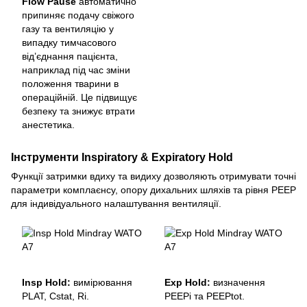
Flow Pause
автоматично
припиняє подачу свіжого
газу та вентиляцію у
випадку тимчасового
від’єднання пацієнта,
наприклад під час зміни
положення тварини в
операційній. Це підвищує
безпеку та знижує втрати
анестетика.
Інструменти Inspiratory & Expiratory Hold
Функції затримки вдиху та видиху дозволяють отримувати точні
параметри комплаєнсу, опору дихальних шляхів та рівня PEEP
для індивідуального налаштування вентиляції.
Insp Hold:
вимірювання
Exp Hold:
визначення
PLAT, Cstat, Ri.
PEEPi та PEEPtot.