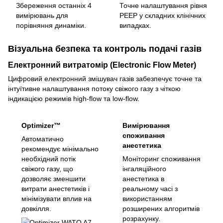
Збереження останніх 4
Точне налаштування рівня
вимірювань для
PEEP у складних клінічних
порівняння динаміки.
випадках.
Візуальна безпека та контроль подачі газів
Електронний витратомір (Electronic Flow Meter)
Цифровий електронний змішувач газів забезпечує точне та
інтуїтивне налаштування потоку свіжого газу з чіткою
індикацією режимів high-flow та low-flow.
Optimizer™
Вимірювання
споживання
Автоматично
анестетика
рекомендує мінімально
необхідний потік
Моніторинг споживання
свіжого газу, що
інгаляційного
дозволяє зменшити
анестетика в
витрати анестетиків і
реальному часі з
мінімізувати вплив на
використанням
довкілля.
розширених алгоритмів
розрахунку.