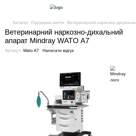
Каталог
Підтримка життя
Ветеринарний наркозно-дихальни
Ветеринарний наркозно-дихальний
апарат Mindray WATO A7
Артикул:
Wato A7
Написати відгук