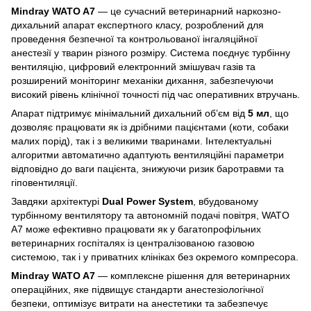
Mindray WATO A7
— це сучасний ветеринарний наркозно-
дихальний апарат експертного класу, розроблений для
проведення безпечної та контрольованої інгаляційної
анестезії у тварин різного розміру. Система поєднує турбінну
вентиляцію, цифровий електронний змішувач газів та
розширений моніторинг механіки дихання, забезпечуючи
високий рівень клінічної точності під час оперативних втручань.
Апарат підтримує мінімальний дихальний об’єм від
5 мл
, що
дозволяє працювати як із дрібними пацієнтами (коти, собаки
малих порід), так і з великими тваринами. Інтелектуальні
алгоритми автоматично адаптують вентиляційні параметри
відповідно до ваги пацієнта, знижуючи ризик баротравми та
гіповентиляції.
Завдяки архітектурі
Dual Power System
, вбудованому
турбінному вентилятору та автономній подачі повітря, WATO
A7 може ефективно працювати як у багатопрофільних
ветеринарних госпіталях із централізованою газовою
системою, так і у приватних клініках без окремого компресора.
Mindray WATO A7
— комплексне рішення для ветеринарних
операційних, яке підвищує стандарти анестезіологічної
безпеки, оптимізує витрати на анестетики та забезпечує