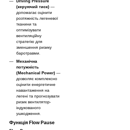
Driving Pressure
(керуючий тиск)
—
допомагає оцінити
розтяжність легеневої
тканини та
оптимізувати
вентиляційну
стратегію для
зменшення ризику
баротравми.
Механічна
потужність
(Mechanical Power)
—
дозволяє комплексно
оцінити енергетичне
навантаження на
легені та прогнозувати
ризик вентилятор-
індукованого
ушкодження.
Функція Flow Pause