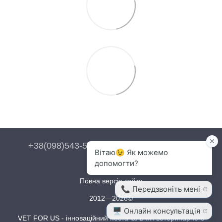
+38(098)543-54-54
+38(093)543-54-54
Контакти
Повна версія сайту
2012—2026©
VET FOR US - інноваційний постачальник ветеринарного