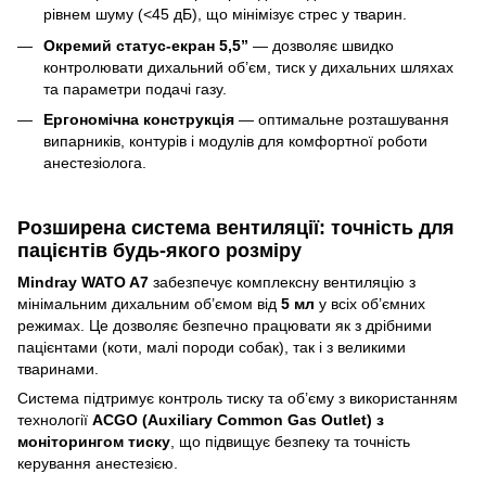
рівнем шуму (<45 дБ), що мінімізує стрес у тварин.
Окремий статус-екран 5,5”
— дозволяє швидко
контролювати дихальний об’єм, тиск у дихальних шляхах
та параметри подачі газу.
Ергономічна конструкція
— оптимальне розташування
випарників, контурів і модулів для комфортної роботи
анестезіолога.
Розширена система вентиляції: точність для
пацієнтів будь-якого розміру
Mindray WATO A7
забезпечує комплексну вентиляцію з
мінімальним дихальним об’ємом від
5 мл
у всіх об’ємних
режимах. Це дозволяє безпечно працювати як з дрібними
пацієнтами (коти, малі породи собак), так і з великими
тваринами.
Система підтримує контроль тиску та об’єму з використанням
технології
ACGO (Auxiliary Common Gas Outlet) з
моніторингом тиску
, що підвищує безпеку та точність
керування анестезією.