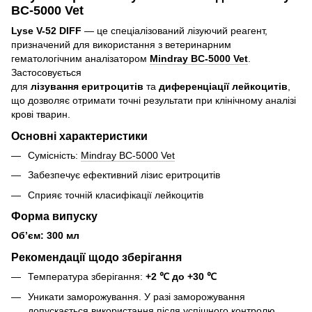
BC-5000 Vet
Lyse V-52 DIFF
— це спеціалізований лізуючий реагент,
призначений для використання з ветеринарним
гематологічним аналізатором
Mindray BC-5000 Vet
.
Застосовується
для
лізування еритроцитів
та
диференціації лейкоцитів
,
що дозволяє отримати точні результати при клінічному аналізі
крові тварин.
Основні характеристики
Сумісність:
Mindray BC-5000 Vet
Забезпечує ефективний лізис еритроцитів
Сприяє точній класифікації лейкоцитів
Форма випуску
Об’єм: 300 мл
Рекомендації щодо зберігання
Температура зберігання:
+2 ℃ до +30 ℃
Уникати заморожування. У разі заморожування
допускається використання після успішного контролю